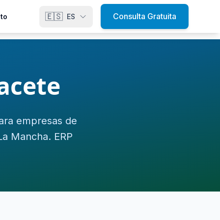
🇪🇸
Consulta Gratuita
to
ES
acete
para empresas de
a-La Mancha. ERP