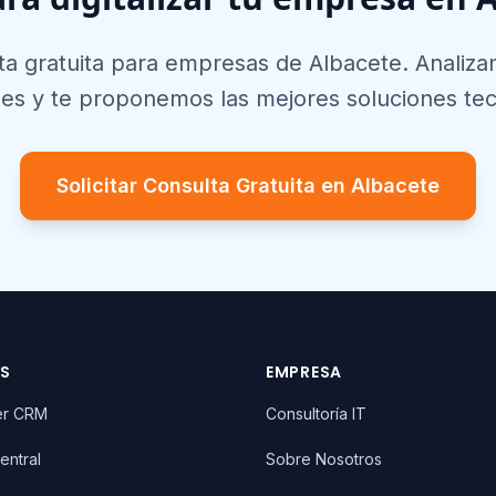
ta gratuita para empresas de
Albacete
. Analiz
es y te proponemos las mejores soluciones tec
Solicitar Consulta Gratuita en
Albacete
OS
EMPRESA
er CRM
Consultoría IT
entral
Sobre Nosotros