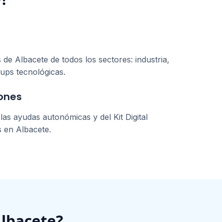
s de
Albacete
de todos los sectores: industria,
tups tecnológicas.
ones
as ayudas autonómicas y del Kit Digital
s en
Albacete
.
lbacete
?