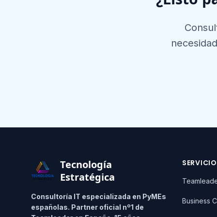
Consul
necesidad
Footer
Tecnología
SERVICI
Estratégica
Teamlead
Consultoría IT especializada en PyMEs
Business C
españolas. Partner oficial nº1 de