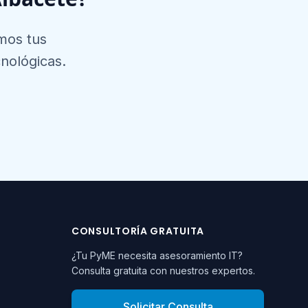
amos tus
nológicas.
CONSULTORÍA GRATUITA
¿Tu PyME necesita asesoramiento IT?
Consulta gratuita con nuestros expertos.
Solicitar Consulta