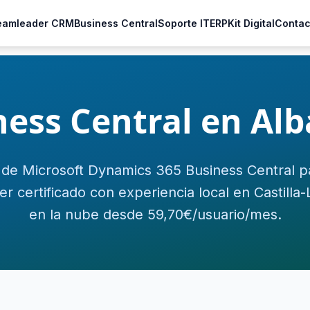
eamleader CRM
Business Central
Soporte IT
ERP
Kit Digital
Contac
ness Central en Alb
de Microsoft Dynamics 365 Business Central 
er certificado con experiencia local en Castill
en la nube desde 59,70€/usuario/mes.