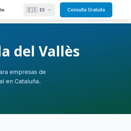
🇪🇸
Consulta Gratuita
to
ES
a del Vallès
para empresas de
al en Cataluña.