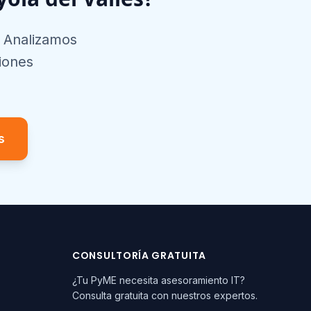
. Analizamos
iones
s
CONSULTORÍA GRATUITA
¿Tu PyME necesita asesoramiento IT?
Consulta gratuita con nuestros expertos.