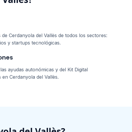
s de
Cerdanyola del Vallès
de todos los sectores:
ios y startups tecnológicas.
ones
as ayudas autonómicas y del Kit Digital
s en
Cerdanyola del Vallès
.
ola del Vallès
?