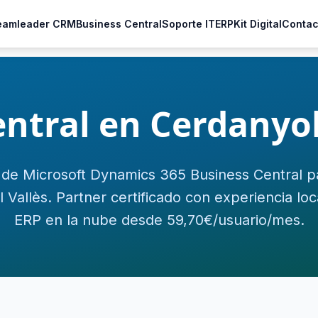
eamleader CRM
Business Central
Soporte IT
ERP
Kit Digital
Contac
ntral en Cerdanyol
de Microsoft Dynamics 365 Business Central 
 Vallès. Partner certificado con experiencia loc
ERP en la nube desde 59,70€/usuario/mes.