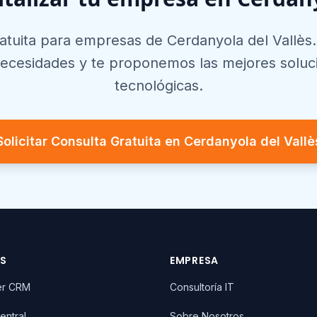
ratuita para empresas de
Cerdanyola del Vallès
necesidades y te proponemos las mejores soluc
tecnológicas.
Solicitar Consulta Gratuita en
Cerdanyola del Vallè
OS
EMPRESA
er CRM
Consultoría IT
entral
Sobre Nosotros