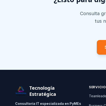
Consulta g
tus 
Footer
Tecnología
SERVICI
Estratégica
Teamlead
Consultoría IT especializada en PyMEs
Business C