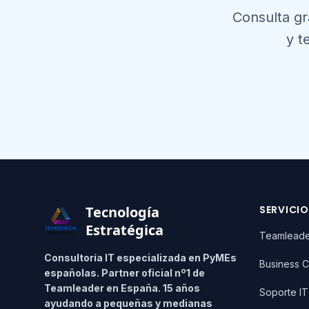
Consulta g
y t
Footer
Tecnología
SERVICI
Estratégica
Teamlead
Consultoría IT especializada en PyMEs
Business C
españolas. Partner oficial nº1 de
Teamleader en España. 15 años
Soporte I
ayudando a pequeñas y medianas