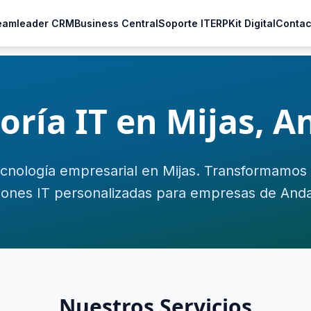
eamleader CRM
Business Central
Soporte IT
ERP
Kit Digital
Contac
oría IT en Mijas, A
cnología empresarial en Mijas. Transformamos
iones IT personalizadas para empresas de Anda
Nuestros Servicios