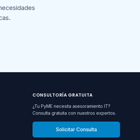
 necesidades
cas.
CONSULTORÍA GRATUITA
¿Tu PyME necesita asesoramiento IT?
Consulta gratuita con nuestros expertos.
Solicitar Consulta