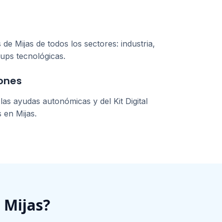
s de
Mijas
de todos los sectores: industria,
tups tecnológicas.
ones
as ayudas autonómicas y del Kit Digital
s en
Mijas
.
n
Mijas
?