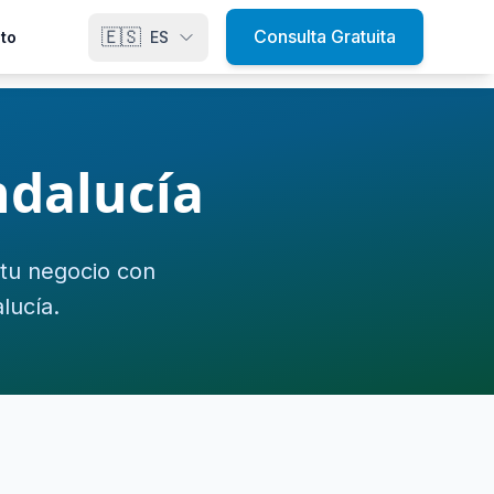
🇪🇸
Consulta Gratuita
to
ES
ndalucía
 tu negocio con
lucía.