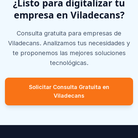
¿Listo para digitalizar tu
empresa en
Viladecans
?
Consulta gratuita para empresas de
Viladecans
. Analizamos tus necesidades y
te proponemos las mejores soluciones
tecnológicas.
Solicitar Consulta Gratuita en
Viladecans
Footer