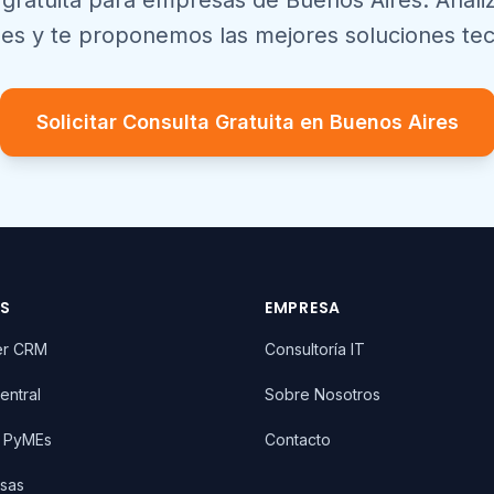
 gratuita para empresas de
Buenos Aires
. Anal
es y te proponemos las mejores soluciones tec
Solicitar Consulta Gratuita en
Buenos Aires
OS
EMPRESA
er CRM
Consultoría IT
entral
Sobre Nosotros
T PyMEs
Contacto
sas