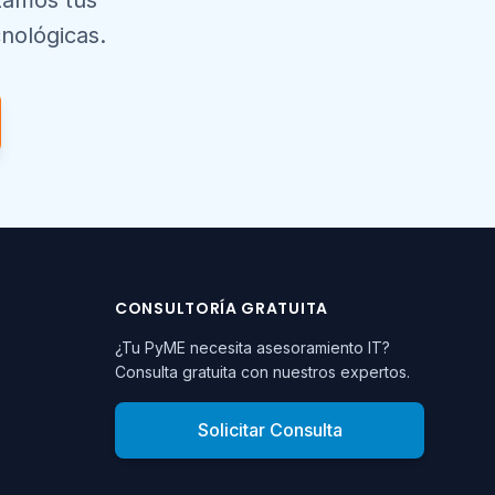
izamos tus
nológicas.
CONSULTORÍA GRATUITA
¿Tu PyME necesita asesoramiento IT?
Consulta gratuita con nuestros expertos.
Solicitar Consulta