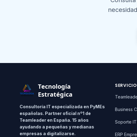
Consulta
necesidad
Footer
Tecnología
SERVICI
Estratégica
Teamlead
Consultoría IT especializada en PyMEs
Business C
españolas. Partner oficial nº1 de
Teamleader en España. 15 años
Soporte I
ayudando a pequeñas y medianas
empresas a digitalizarse.
ERP Empre