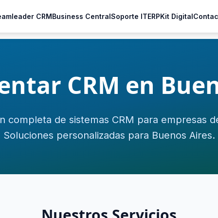
eamleader CRM
Business Central
Soporte IT
ERP
Kit Digital
Contac
ntar CRM en Buen
n completa de sistemas CRM para empresas de
Soluciones personalizadas para Buenos Aires.
Nuestros Servicios