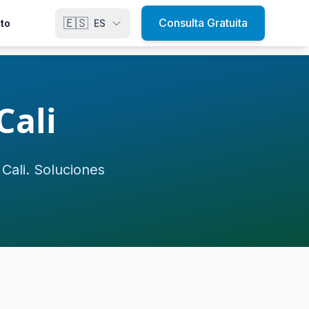
🇪🇸
Consulta Gratuita
to
ES
Cali
ali. Soluciones