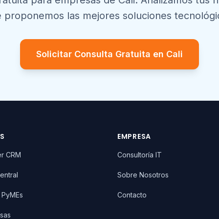
ratuita para empresas de
Cali
. Analizamos tus 
e proponemos las mejores soluciones tecnológi
Solicitar Consulta Gratuita en
Cali
OS
EMPRESA
er CRM
Consultoría IT
entral
Sobre Nosotros
T PyMEs
Contacto
sas