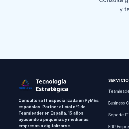
Consulta g
y t
Footer
Tecnología
SERVICI
Estratégica
Teamlead
Consultoría IT especializada en PyMEs
Business C
españolas. Partner oficial nº1 de
Teamleader en España. 15 años
Soporte I
ayudando a pequeñas y medianas
empresas a digitalizarse.
ERP Empre