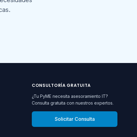
necesidades
cas.
CONSULTORÍA GRATUITA
¿Tu PyME necesita asesoramiento IT?
Consulta gratuita con nuestros expertos.
Solicitar Consulta