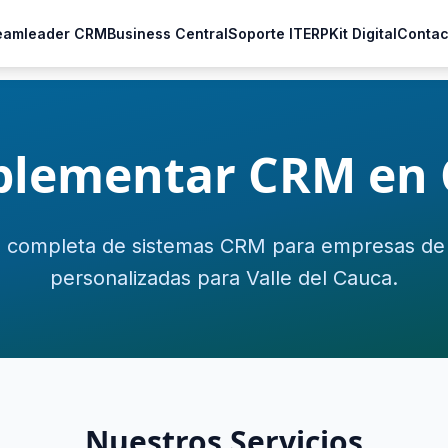
eamleader CRM
Business Central
Soporte IT
ERP
Kit Digital
Contac
lementar CRM en 
 completa de sistemas CRM para empresas de C
personalizadas para Valle del Cauca.
Nuestros Servicios