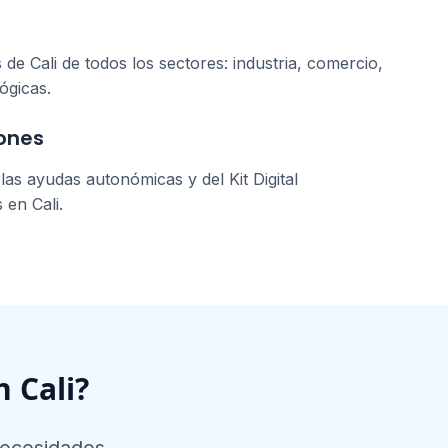
s de
Cali
de todos los sectores: industria, comercio,
ógicas.
ones
as ayudas autonómicas y del Kit Digital
s en
Cali
.
en
Cali
?