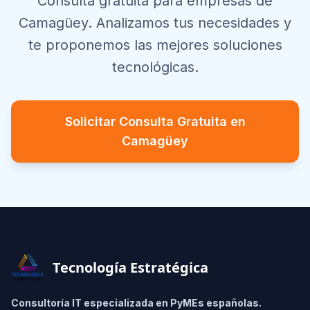
Consulta gratuita para empresas de
Camagüey
. Analizamos tus necesidades y
te proponemos las mejores soluciones
tecnológicas.
Solicitar Consulta Gratuita en
Camagüey
Footer
Tecnología Estratégica
Consultoría IT especializada en PyMEs españolas.