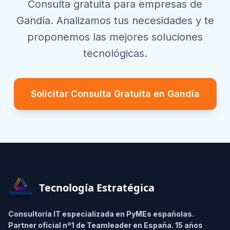
Consulta gratuita para empresas de
Gandía
. Analizamos tus necesidades y te
proponemos las mejores soluciones
tecnológicas.
Solicitar Consulta Gratuita en
Gandía
Footer
Tecnología Estratégica
Consultoría IT especializada en PyMEs españolas.
Partner oficial nº1 de Teamleader en España. 15 años