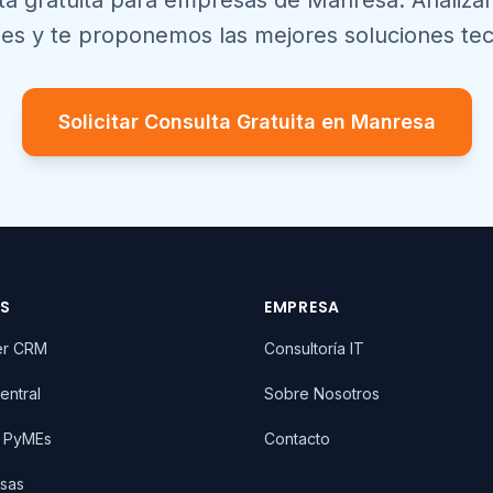
ta gratuita para empresas de
Manresa
. Analiz
es y te proponemos las mejores soluciones tec
Solicitar Consulta Gratuita en
Manresa
OS
EMPRESA
er CRM
Consultoría IT
entral
Sobre Nosotros
T PyMEs
Contacto
sas