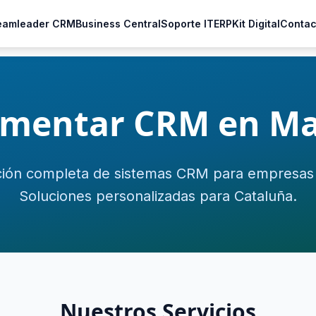
eamleader CRM
Business Central
Soporte IT
ERP
Kit Digital
Contac
mentar CRM en M
ión completa de sistemas CRM para empresas
Soluciones personalizadas para Cataluña.
Nuestros Servicios