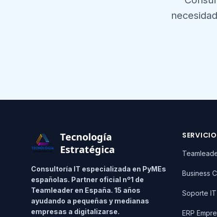
Consul
necesidad
Footer
Tecnología
SERVICI
Estratégica
Teamlead
Consultoría IT especializada en PyMEs
Business C
españolas. Partner oficial nº1 de
Teamleader en España. 15 años
Soporte I
ayudando a pequeñas y medianas
empresas a digitalizarse.
ERP Empre