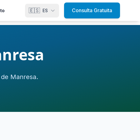
🇪🇸
Consulta Gratuita
to
ES
anresa
 de Manresa.