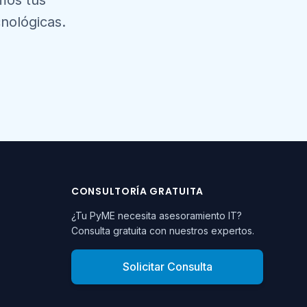
amos tus
nológicas.
CONSULTORÍA GRATUITA
¿Tu PyME necesita asesoramiento IT?
Consulta gratuita con nuestros expertos.
Solicitar Consulta