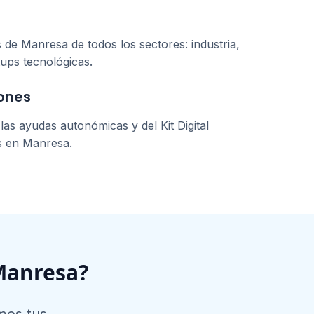
s de
Manresa
de todos los sectores: industria,
tups tecnológicas.
ones
as ayudas autonómicas y del Kit Digital
s en
Manresa
.
Manresa
?