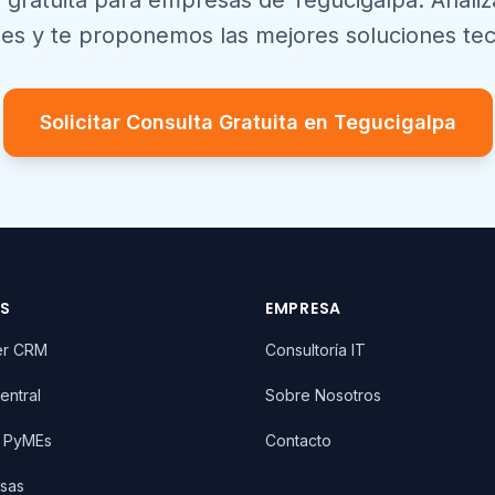
 gratuita para empresas de
Tegucigalpa
. Anali
es y te proponemos las mejores soluciones tec
Solicitar Consulta Gratuita en
Tegucigalpa
OS
EMPRESA
er CRM
Consultoría IT
entral
Sobre Nosotros
T PyMEs
Contacto
sas