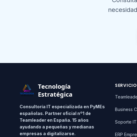
Consulta
necesidad
Footer
Tecnología
SERVICI
Estratégica
Teamlead
Consultoría IT especializada en PyMEs
Business C
españolas. Partner oficial nº1 de
Teamleader en España. 15 años
Soporte I
ayudando a pequeñas y medianas
empresas a digitalizarse.
ERP Empre