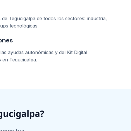
s de
Tegucigalpa
de todos los sectores: industria,
tups tecnológicas.
ones
as ayudas autonómicas y del Kit Digital
s en
Tegucigalpa
.
gucigalpa
?