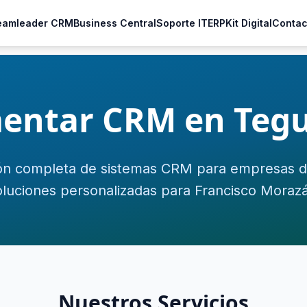
eamleader CRM
Business Central
Soporte IT
ERP
Kit Digital
Contac
entar CRM en Tegu
n completa de sistemas CRM para empresas d
luciones personalizadas para Francisco Moraz
Nuestros Servicios