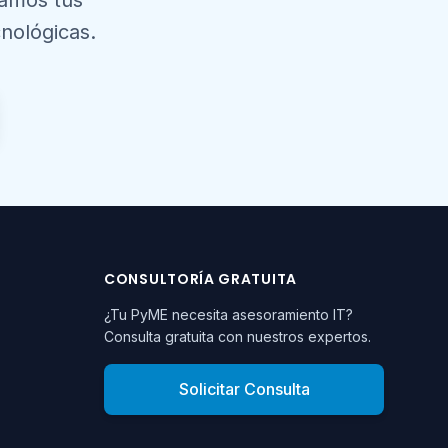
zamos tus
nológicas.
CONSULTORÍA GRATUITA
¿Tu PyME necesita asesoramiento IT?
Consulta gratuita con nuestros expertos.
Solicitar Consulta