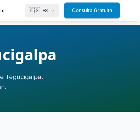
🇪🇸
Consulta Gratuita
to
ES
cigalpa
e Tegucigalpa.
án.