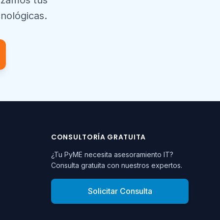
lizamos tus
nológicas.
CONSULTORÍA GRATUITA
¿Tu PyME necesita asesoramiento IT?
Consulta gratuita con nuestros expertos.
Solicitar Consulta