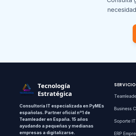
Consulta 
necesidad
Footer
Tecnología
SERVICI
Estratégica
Teamlead
Consultoría IT especializada en PyMEs
Business C
españolas. Partner oficial nº1 de
Teamleader en España. 15 años
Soporte I
ayudando a pequeñas y medianas
empresas a digitalizarse.
ERP Empre