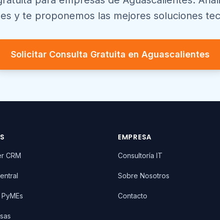
gratuita para empresas de
Aguascalientes
. Ana
es y te proponemos las mejores soluciones tec
Solicitar Consulta Gratuita en
Aguascalientes
OS
EMPRESA
er CRM
Consultoría IT
entral
Sobre Nosotros
T PyMEs
Contacto
sas