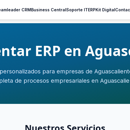
eamleader CRM
Business Central
Soporte IT
ERP
Kit Digital
Contac
ntar ERP en Aguasc
personalizados para empresas de Aguascaliente
leta de procesos empresariales en Aguascalie
Nuestros Servicios