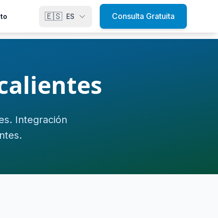
🇪🇸
Consulta Gratuita
to
ES
alientes
s. Integración
ntes.