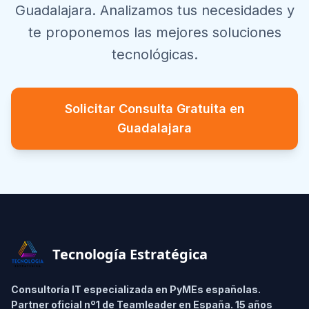
Guadalajara
. Analizamos tus necesidades y
te proponemos las mejores soluciones
tecnológicas.
Solicitar Consulta Gratuita en
Guadalajara
Footer
Tecnología Estratégica
Consultoría IT especializada en PyMEs españolas.
Partner oficial nº1 de Teamleader en España. 15 años