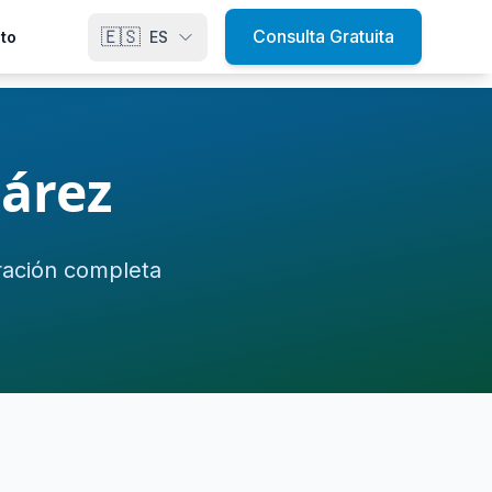
🇪🇸
Consulta Gratuita
to
ES
árez
ración completa