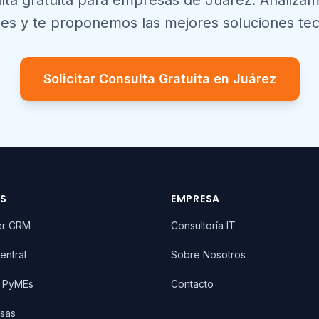
lta gratuita para empresas de
Juárez
. Analiza
es y te proponemos las mejores soluciones tec
Solicitar Consulta Gratuita en
Juárez
OS
EMPRESA
er CRM
Consultoría IT
entral
Sobre Nosotros
T PyMEs
Contacto
sas