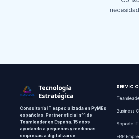
Consu
necesidad
Footer
Tecnología
SERVICI
Estratégica
Teamlead
Consultoría IT especializada en PyMEs
Business C
españolas. Partner oficial nº1 de
Teamleader en España. 15 años
Soporte I
ayudando a pequeñas y medianas
empresas a digitalizarse.
ERP Empre