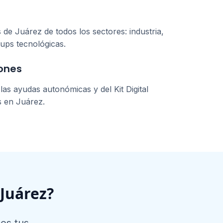
s de
Juárez
de todos los sectores: industria,
tups tecnológicas.
ones
as ayudas autonómicas y del Kit Digital
s en
Juárez
.
Juárez
?