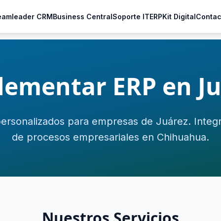
eamleader CRM
Business Central
Soporte IT
ERP
Kit Digital
Contac
lementar ERP en Ju
ersonalizados para empresas de Juárez. Integ
de procesos empresariales en Chihuahua.
Nuestros Servicios