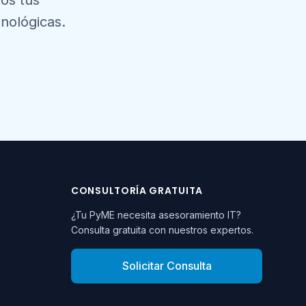
mos tus
nológicas.
CONSULTORÍA GRATUITA
¿Tu PyME necesita asesoramiento IT?
Consulta gratuita con nuestros expertos.
Solicitar Consulta