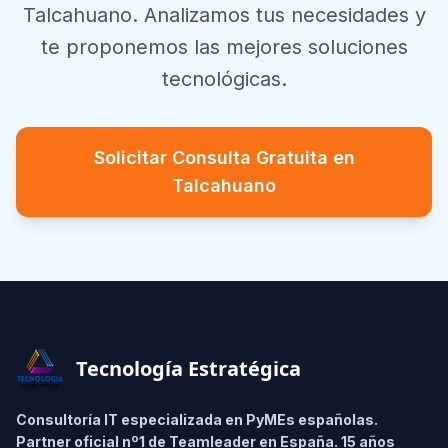
Talcahuano
. Analizamos tus necesidades y
te proponemos las mejores soluciones
tecnológicas.
Solicitar Consulta Gratuita en
Talcahuano
Footer
Tecnología Estratégica
Consultoría IT especializada en PyMEs españolas.
Partner oficial nº1 de Teamleader en España. 15 años