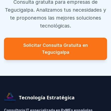
Consulta gratuita para empresas de
Tegucigalpa
. Analizamos tus necesidades y
te proponemos las mejores soluciones
tecnológicas.
Solicitar Consulta Gratuita en
Tegucigalpa
Footer
Tecnología Estratégica
Consultoría IT especializada en PyMEs españolas.