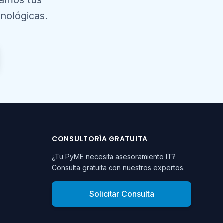
zamos tus
nológicas.
CONSULTORÍA GRATUITA
¿Tu PyME necesita asesoramiento IT?
Consulta gratuita con nuestros expertos.
Solicitar Consulta