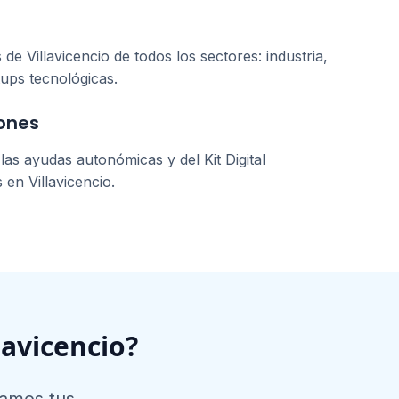
s de
Villavicencio
de todos los sectores: industria,
tups tecnológicas.
ones
as ayudas autonómicas y del Kit Digital
s en
Villavicencio
.
lavicencio
?