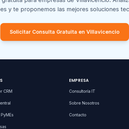
 gratuita para empresas de
Villavicencio
. Anali
es y te proponemos las mejores soluciones tec
Solicitar Consulta Gratuita en
Villavicencio
OS
EMPRESA
er CRM
Consultoría IT
entral
Sobre Nosotros
T PyMEs
Contacto
sas