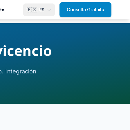
🇪🇸
Consulta Gratuita
to
ES
vicencio
. Integración