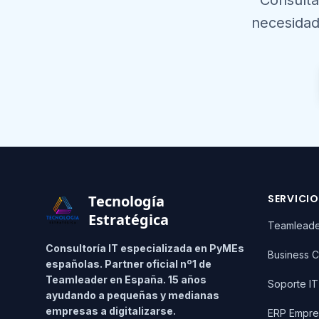
Consulta
necesidad
Footer
Tecnología
SERVICI
Estratégica
Teamlead
Consultoría IT especializada en PyMEs
Business C
españolas. Partner oficial nº1 de
Teamleader en España. 15 años
Soporte I
ayudando a pequeñas y medianas
empresas a digitalizarse.
ERP Empre