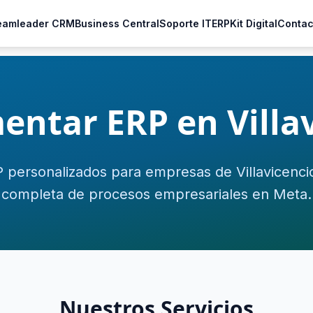
eamleader CRM
Business Central
Soporte IT
ERP
Kit Digital
Contac
ntar ERP en Villa
 personalizados para empresas de Villavicencio
completa de procesos empresariales en Meta.
Nuestros Servicios