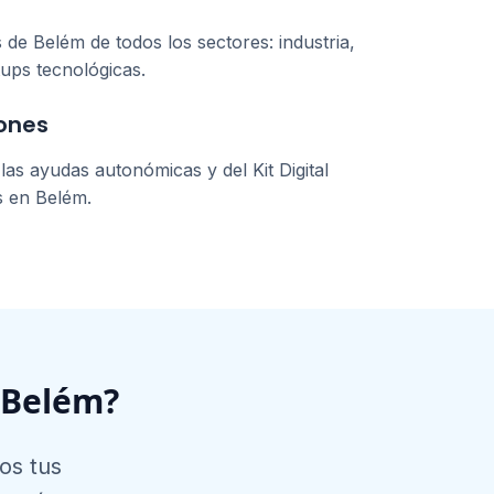
s de
Belém
de todos los sectores: industria,
tups tecnológicas.
ones
as ayudas autonómicas y del Kit Digital
s en
Belém
.
Belém
?
os tus