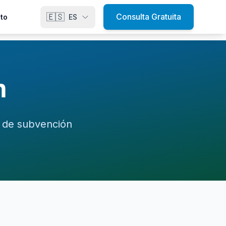
🇪🇸
Consulta Gratuita
to
ES
m
€ de subvención