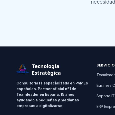
necesidad
Footer
Tecnología
SERVICI
Estratégica
Teamlead
Consultoría IT especializada en PyMEs
Business C
españolas. Partner oficial nº1 de
Teamleader en España. 15 años
Soporte I
ayudando a pequeñas y medianas
empresas a digitalizarse.
ERP Empre