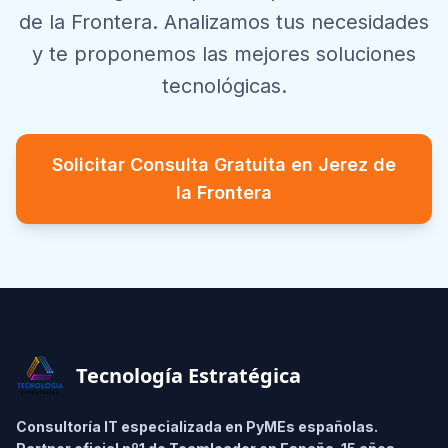
de la Frontera
. Analizamos tus necesidades
y te proponemos las mejores soluciones
tecnológicas.
Solicitar Consulta Gratuita en
Jerez de
la Frontera
Footer
Tecnología Estratégica
Consultoría IT especializada en PyMEs españolas.