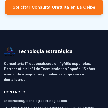
Solicitar Consulta Gratuita en
La Ceiba
Footer
Tecnología Estratégica
Consultoría IT especializada en PyMEs españolas.
Partner oficial nº1 de Teamleader en España. 15 años
ayudando a pequeñas y medianas empresas a
digitalizarse.
CONTACTO
📧 contacto@tecnologiaestrategica.com
📍 Torre Europa, Paseo La Castellana, 95, 28046 Madrid,