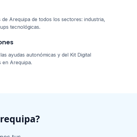
s de
Arequipa
de todos los sectores: industria,
tups tecnológicas.
ones
as ayudas autonómicas y del Kit Digital
s en
Arequipa
.
requipa
?