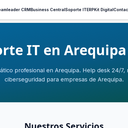
eamleader CRM
Business Central
Soporte IT
ERP
Kit Digital
Contac
rte IT en Arequipa
ático profesional en Arequipa. Help desk 24/7,
ciberseguridad para empresas de Arequipa.
Nuestros Servicios