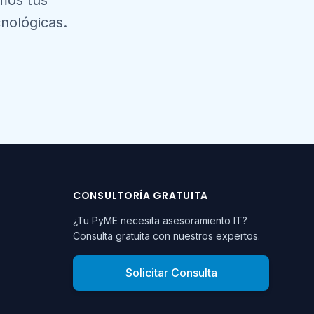
amos tus
nológicas.
CONSULTORÍA GRATUITA
¿Tu PyME necesita asesoramiento IT?
Consulta gratuita con nuestros expertos.
Solicitar Consulta