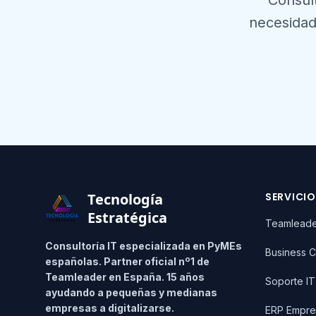
Consul
necesidad
Footer
Tecnología
SERVICI
Estratégica
Teamlead
Consultoría IT especializada en PyMEs
Business C
españolas. Partner oficial nº1 de
Teamleader en España. 15 años
Soporte I
ayudando a pequeñas y medianas
empresas a digitalizarse.
ERP Empre