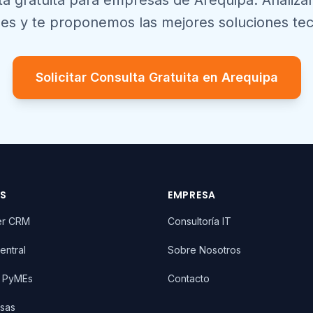
ta gratuita para empresas de
Arequipa
. Analiz
es y te proponemos las mejores soluciones tec
Solicitar Consulta Gratuita en
Arequipa
OS
EMPRESA
er CRM
Consultoría IT
entral
Sobre Nosotros
T PyMEs
Contacto
sas