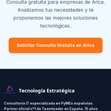
Consulta gratuita para empresas de
Arica
.
Analizamos tus necesidades y te
proponemos las mejores soluciones
tecnológicas.
Solicitar Consulta Gratuita en
Arica
Footer
Tecnología Estratégica
Consultoría IT especializada en PyMEs españolas.
Partner oficial nº1 de Teamleader en España. 15 años