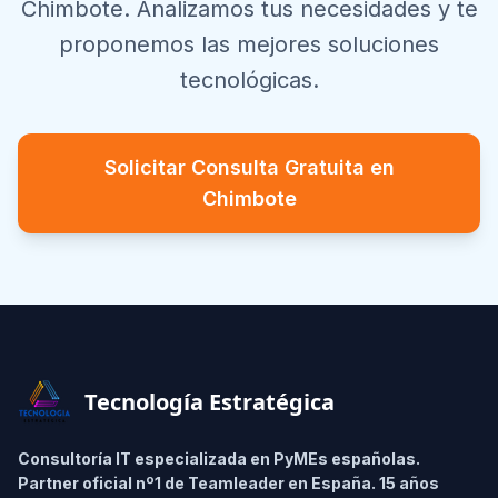
Chimbote
. Analizamos tus necesidades y te
proponemos las mejores soluciones
tecnológicas.
Solicitar Consulta Gratuita en
Chimbote
Footer
Tecnología Estratégica
Consultoría IT especializada en PyMEs españolas.
Partner oficial nº1 de Teamleader en España. 15 años