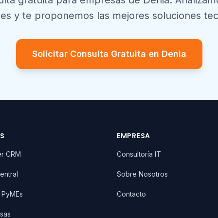
lta gratuita para empresas de
Denia
. Analizam
es y te proponemos las mejores soluciones tec
Solicitar Consulta Gratuita en
Denia
OS
EMPRESA
er CRM
Consultoría IT
entral
Sobre Nosotros
T PyMEs
Contacto
sas