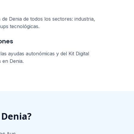
s de
Denia
de todos los sectores: industria,
tups tecnológicas.
ones
as ayudas autonómicas y del Kit Digital
s en
Denia
.
n
Denia
?