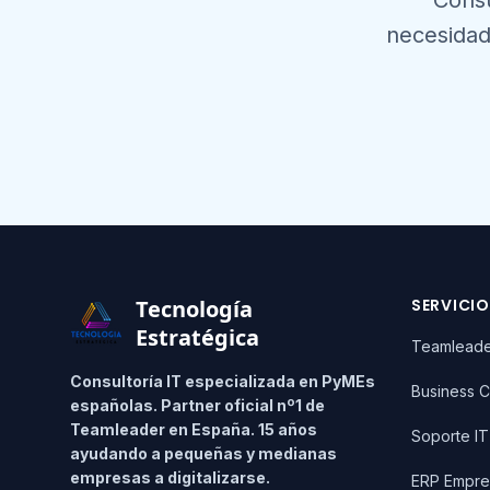
Consu
necesidad
Footer
Tecnología
SERVICI
Estratégica
Teamlead
Consultoría IT especializada en PyMEs
Business C
españolas. Partner oficial nº1 de
Teamleader en España. 15 años
Soporte I
ayudando a pequeñas y medianas
empresas a digitalizarse.
ERP Empre