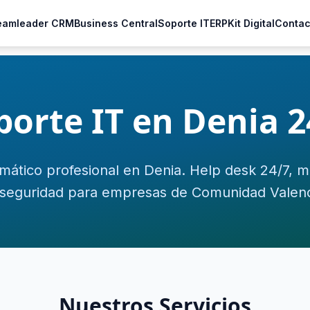
eamleader CRM
Business Central
Soporte IT
ERP
Kit Digital
Contac
porte IT en Denia 2
mático profesional en Denia. Help desk 24/7, 
rseguridad para empresas de Comunidad Valenc
Nuestros Servicios