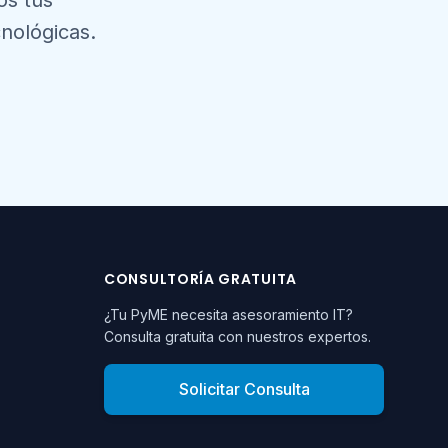
os tus
nológicas.
CONSULTORÍA GRATUITA
¿Tu PyME necesita asesoramiento IT?
Consulta gratuita con nuestros expertos.
Solicitar Consulta