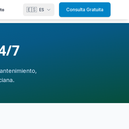
🇪🇸
Consulta Gratuita
to
ES
4/7
mantenimiento,
iana.