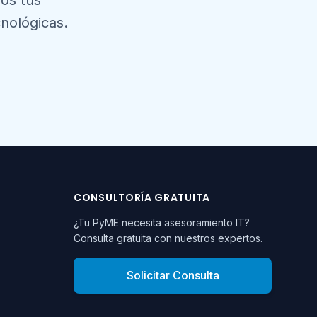
mos tus
nológicas.
CONSULTORÍA GRATUITA
¿Tu PyME necesita asesoramiento IT?
Consulta gratuita con nuestros expertos.
Solicitar Consulta