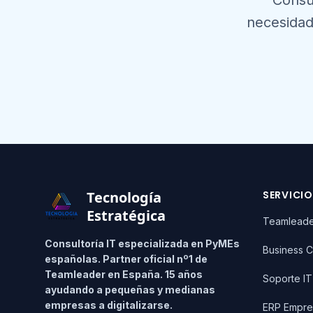
Consu
necesidad
Footer
Tecnología
SERVICI
Estratégica
Teamlead
Consultoría IT especializada en PyMEs
Business C
españolas. Partner oficial nº1 de
Teamleader en España. 15 años
Soporte I
ayudando a pequeñas y medianas
empresas a digitalizarse.
ERP Empre