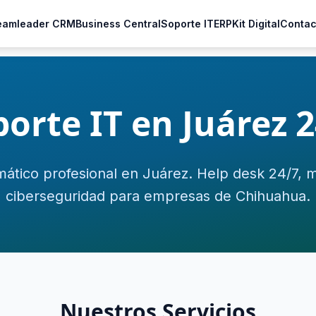
eamleader CRM
Business Central
Soporte IT
ERP
Kit Digital
Contac
orte IT en Juárez 
mático profesional en Juárez. Help desk 24/7, 
ciberseguridad para empresas de Chihuahua.
Nuestros Servicios