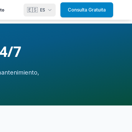
🇪🇸
Consulta Gratuita
to
ES
24/7
mantenimiento,