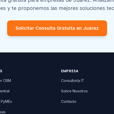
lta gratuita para empresas de
Juárez
. Analiza
es y te proponemos las mejores soluciones tec
Solicitar Consulta Gratuita en
Juárez
OS
EMPRESA
er CRM
Consultoría IT
entral
Sobre Nosotros
T PyMEs
Contacto
sas