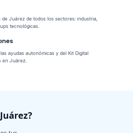
s de
Juárez
de todos los sectores: industria,
tups tecnológicas.
ones
as ayudas autonómicas y del Kit Digital
s en
Juárez
.
Juárez
?