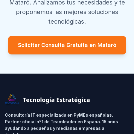
Mataró
. Analizamos tus necesidades y te
proponemos las mejores soluciones
tecnológicas.
Solicitar Consulta Gratuita en
Mataró
Footer
Tecnología Estratégica
Consultoría IT especializada en PyMEs españolas.
Partner oficial nº1 de Teamleader en España. 15 años
ayudando a pequeñas y medianas empresas a