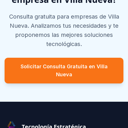
Consulta gratuita para empresas de
Villa
Nueva
. Analizamos tus necesidades y te
proponemos las mejores soluciones
tecnológicas.
Solicitar Consulta Gratuita en
Villa
Nueva
Footer
Tecnología Estratégica