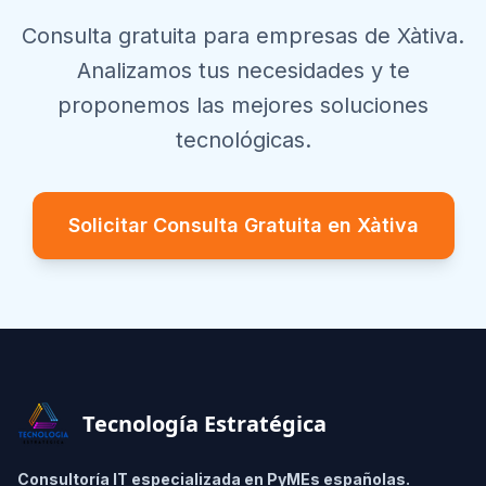
Consulta gratuita para empresas de
Xàtiva
.
Analizamos tus necesidades y te
proponemos las mejores soluciones
tecnológicas.
Solicitar Consulta Gratuita en
Xàtiva
Footer
Tecnología Estratégica
Consultoría IT especializada en PyMEs españolas.