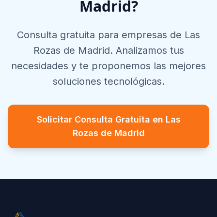
Madrid
?
Consulta gratuita para empresas de
Las
Rozas de Madrid
. Analizamos tus
necesidades y te proponemos las mejores
soluciones tecnológicas.
Solicitar Consulta Gratuita en
Las
Rozas de Madrid
Footer