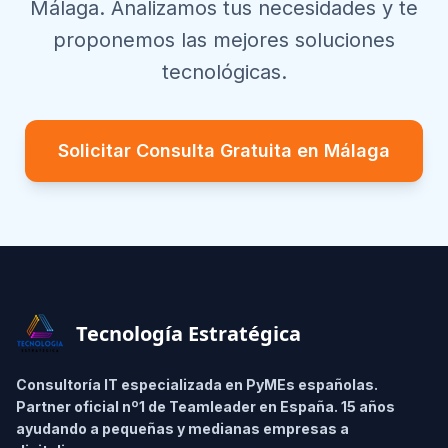
Málaga
. Analizamos tus necesidades y te
proponemos las mejores soluciones
tecnológicas.
Solicitar Consulta Gratuita en
Málaga
Footer
Tecnología Estratégica
Consultoría IT especializada en PyMEs españolas.
Partner oficial nº1 de Teamleader en España. 15 años
ayudando a pequeñas y medianas empresas a