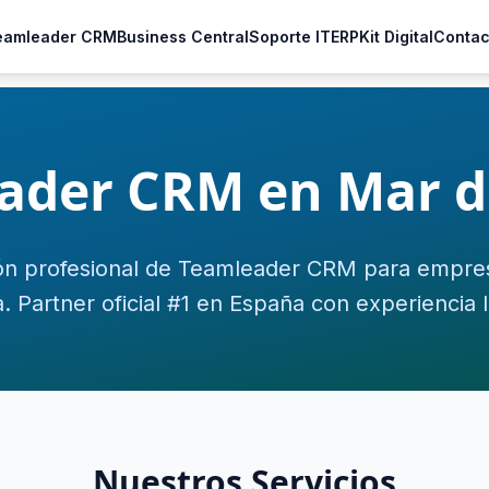
eamleader CRM
Business Central
Soporte IT
ERP
Kit Digital
Contac
ader CRM en Mar de
n profesional de Teamleader CRM para empre
a. Partner oficial #1 en España con experiencia l
Nuestros Servicios