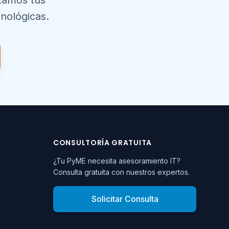
izamos tus
nológicas.
CONSULTORÍA GRATUITA
¿Tu PyME necesita asesoramiento IT?
Consulta gratuita con nuestros expertos.
Solicitar Consulta