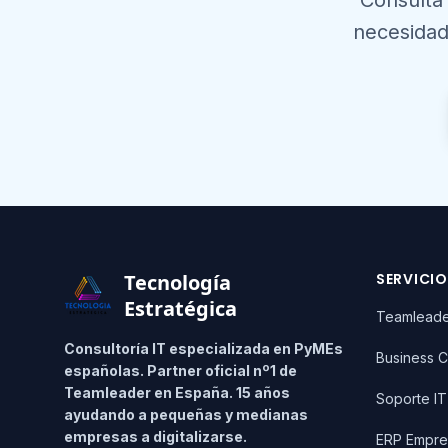
Consulta
necesidad
Footer
Tecnología
SERVICI
Estratégica
Teamlead
Consultoría IT especializada en PyMEs
Business C
españolas. Partner oficial nº1 de
Teamleader en España. 15 años
Soporte I
ayudando a pequeñas y medianas
empresas a digitalizarse.
ERP Empre