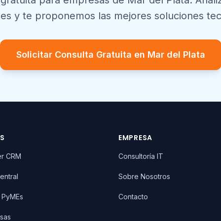
 gratuita para empresas de
Mar del Plata
. Anal
es y te proponemos las mejores soluciones tec
Solicitar Consulta Gratuita en
Mar del Plata
OS
EMPRESA
er CRM
Consultoría IT
entral
Sobre Nosotros
T PyMEs
Contacto
sas